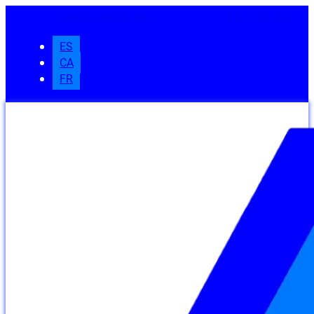
cetosa@cetosa.com
T. 973 426 224
ES
CA
FR